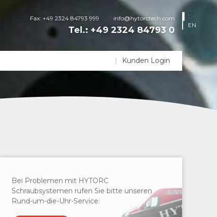
DE
Fax: +49 2324 84793 999
info@hytorctech.com
EN
Tel.:
+49 2324 84793 0
Kunden Login
Bei Problemen mit HYTORC
Schraubsystemen rufen Sie bitte unseren
Rund-um-die-Uhr-Service: