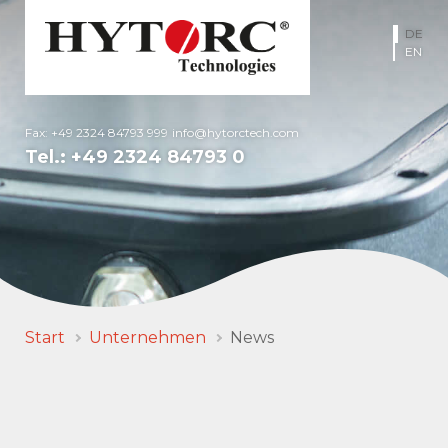
DE
EN
Fax: +49 2324 84793 999
info@hytorctech.com
Tel.:
+49 2324 84793 0
Start
Unternehmen
News