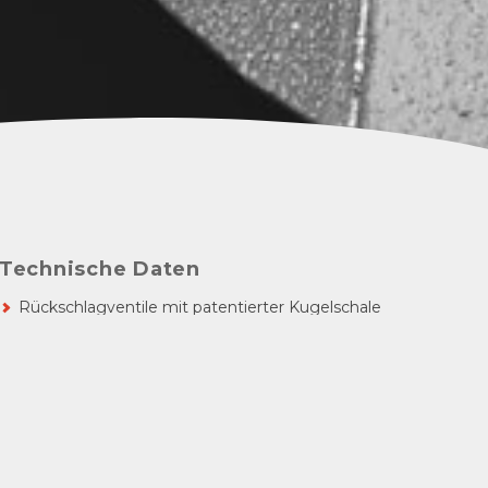
Technische Daten
Rückschlagventile mit patentierter Kugelschale
Einschraub-Gehäuse-Ausführung
Nennweite 2-3-4-6-8-10-16
Betriebsdruck 700 bar
mit BSP oder metrischem Gewinde
Zulässiger Betriebsdruck:
Zuverlässiger Betriebsdruck: 700 bar (Sperrdruck)