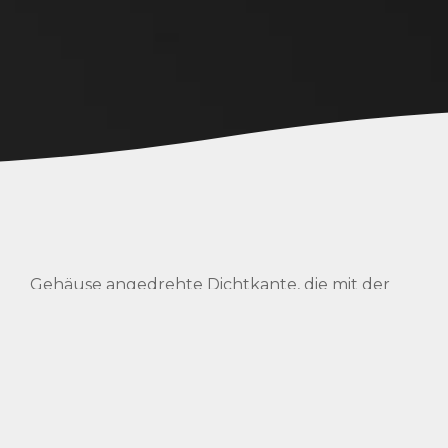
Gehäuse angedrehte Dichtkante, die mit der
Bohrschräge eine spaltfreie Kammer für den O-
Ring bildet. Diese spaltfreie Kammer und der
O-Ring bilden eine wiederholbare Abdichtung.
e
Die Ventilteile sind aus hochfestem gehärteten
Stahl gefertigt, wobei der Kugelsitz
spezialbehandelt und die patentierte
g