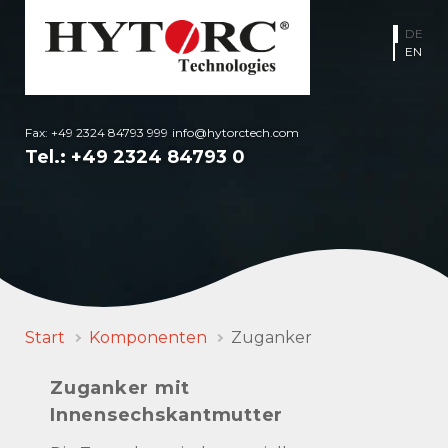
DE
EN
Fax: +49 2324 84793 999
info@hytorctech.com
Tel.:
+49 2324 84793 0
Start
Komponenten
Zuganker
Zuganker mit
Innensechskantmutter