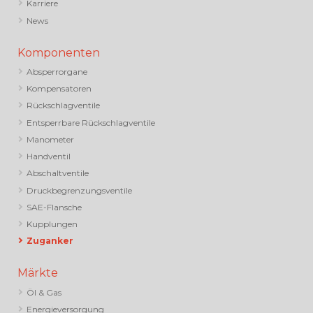
Karriere
News
Komponenten
Absperrorgane
Kompensatoren
Rückschlagventile
Entsperrbare Rückschlagventile
Manometer
Handventil
Abschaltventile
Druckbegrenzungsventile
SAE-Flansche
Kupplungen
Zuganker
Märkte
Öl & Gas
Energieversorgung