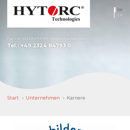
DE
EN
Fax: +49 2324 84793 999
info@hytorctech.com
Tel.:
+49 2324 84793 0
Start
Unternehmen
Karriere